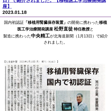
日）で紹介されました。【移植医工学治療開発講
座】
2023.01.18
国内初認証
「移植用腎臓保存装置」
の開発に携わった
移植
松野直徒
医工学治療開発講座
特任教授
と
中央精工
製造に携わった
が北海道新聞（1月13日）で紹介
されました。