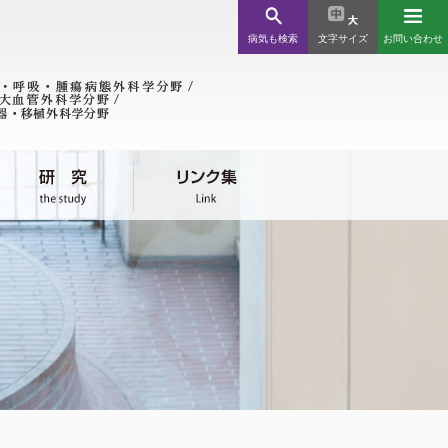
病気も検索
文字サイズ
お問い合わせ
ンク集
療機関様
川近郊 / 北海道・全国
児外科
会関係
科
消化管外科
消化管外科学分野
科
消化管外科