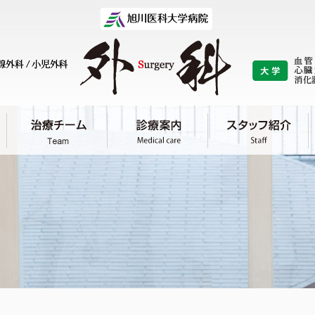
研究
リ
（教室の歴史）
基礎研究 / 臨床研究 / 研究業績 論文
医
旭
最先端医療
/
/
/
/
血管外科
心臓外科
乳腺外科
呼吸器外科
小
学
吸器外科
乳腺外科
小児外科
肝胆膵・移植外
血管・呼吸・腫瘍
心臓大血管外科学
肝胆膵・移植外科
授 横尾 英樹
再診の手続き
予約について
入院について
吸器外科
乳腺外科
小児外科
肝胆膵・移植外
肝胆膵・移植外科/
消化管外科
病態外科学分野
分野
学分野