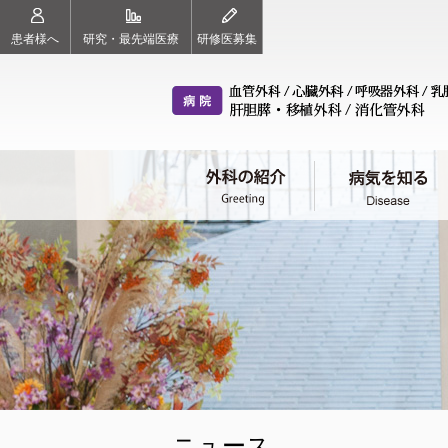
患者様へ
研究・最先端医療
研修医募集
外科の紹介（ごあいさつ）
病気を知る
治療チーム（各科のご案内）
診療案内
スタッフ紹介
血管外科
心臓外科
呼
教授 東 信良
診療科目
教授 紙谷 寛之
初診の方へ
教
血管外科
心臓外科
呼
ニュース