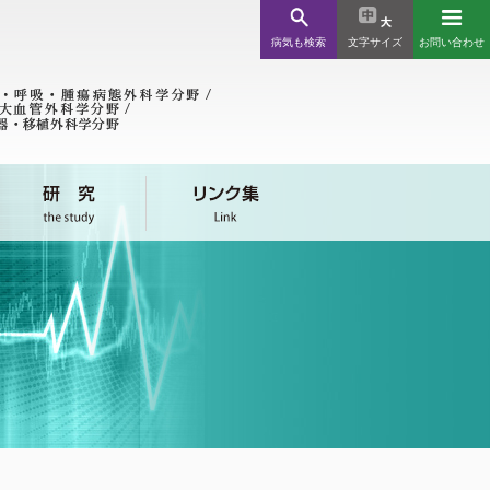
病気も検索
文字サイズ
お問い合わせ
ンク集
療機関様
川近郊 / 北海道・全国
児外科
会関係
科
消化管外科
消化管外科学分野
科
消化管外科