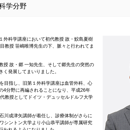
科学分野
１外科学講座において初代教授 故・鮫島夏樹
代目教授 笹嶋唯博先生の下、脈々と行われてま
教授 故・郷 一知先生、そして郷先生の突然の
きく発展してまいりました。
展を目指し、旧第１外科学講座は血管外科、心
の4分野に再編されることになり、平成26年
初代教授としてドイツ・デュッセルドルフ大学
て石川成津矢講師が着任し、診療体制がさらに
はワシントン大学より小山恭平講師が専属研究
行われるようになりました。