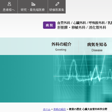
患者様へ
研究・最先端医療
研修医募集
外科の紹介（ごあいさつ）
病気を知る
治療チーム（各科のご案内）
診療案内
スタッフ紹介
血管外科
心臓外科
呼
教授 東 信良
診療科目
教授 紙谷 寛之
初診の方へ
教
血管外科
心臓外科
呼
ホーム
»
外科の紹介
»
教室の歴史 心臓大血管外科学分野