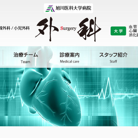
研究
リ
（教室の歴史）
基礎研究 / 臨床研究 / 研究業績 論文
医
旭
最先端医療
/
/
/
/
血管外科
心臓外科
乳腺外科
呼吸器外科
小
学
吸器外科
乳腺外科
小児外科
肝胆膵・移植外
血管・呼吸・腫瘍
心臓大血管外科学
肝胆膵・移植外科
授 横尾 英樹
再診の手続き
予約について
入院について
吸器外科
乳腺外科
小児外科
肝胆膵・移植外
肝胆膵・移植外科/
消化管外科
病態外科学分野
分野
学分野