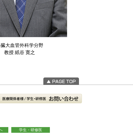
心臓大血管外科学分野
教授 紙谷 寛之
へ
学生・研修医