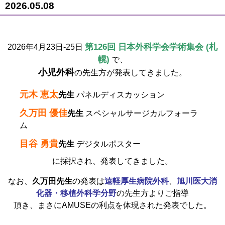
2026.05.08
第126回 日本外科学会学術集会 (札
2026年4月23日-25日
幌)
で、
小児外科
の先生方が発表してきました。
元木 恵太
先生
パネルディスカッション
久万田 優佳
先生
スペシャルサージカルフォーラ
ム
目谷 勇貴
先生
デジタルポスター
に採択され、発表してきました。
なお、
久万田先生
の発表は
遠軽厚生病院外科
、
旭川医大消
化器・移植外科学分野
の先生方よりご指導
頂き、まさにAMUSEの利点を体現された発表でした。