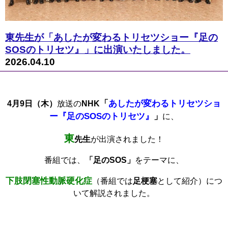
東先生が「あしたが変わるトリセツショー『足の
SOSのトリセツ』」に出演いたしました。
2026.04.10
「
あしたが変わるトリセツショ
4月9日（木）
放送の
NHK
ー『足のSOSのトリセツ』
」
に、
東
先生
が出演されました！
番組では、
「足のSOS」
をテーマに、
下肢閉塞性動脈硬化症
（番組では
足梗塞
として紹介）につ
いて解説されました。