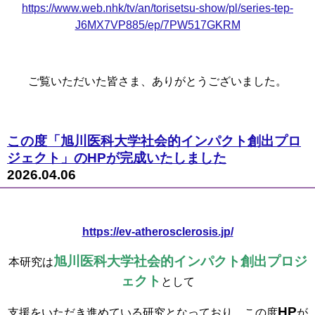
https://www.web.nhk/tv/an/torisetsu-show/pl/series-tep-
J6MX7VP885/ep/7PW517GKRM
ご覧いただいた皆さま、ありがとうございました。
この度「旭川医科大学社会的インパクト創出プロ
ジェクト」のHPが完成いたしました
2026.04.06
https://ev-atherosclerosis.jp/
旭川医科大学社会的インパクト創出プロジ
本研究は
ェクト
として
HP
支援をいただき進めている研究となっており、この度
が