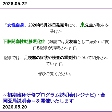
2026.05.22
東
女性自身
「
」
2026
年
5
月
26
日発売号
にて、
先生
が取材を
受けた
下肢閉塞性動脈硬化症
（雑誌では
足梗塞
として紹介）に関
する記事が掲載されます。
記事では、
足梗塞の症状や検査の重要性
について紹介され
ています。
ぜひご覧ください。
～初期臨床研修プログラム説明会(レジナビ)・合
同医局説明会～を開催いたします
2026.05.20