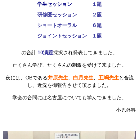
学生セッション
１題
研修医セッション
２題
ショートオーラル
６題
ジョイントセッション
１題
の合計
10演題
採択され発表してきました。
たくさん学び、たくさんの刺激を受けて来ました。
井原
白月
五嶋
夜には、OBである
先生
、
先生
、
先生
と合流
し、近況を御報告させて頂きました。
学会の合間には名古屋についても学んできました。
小児外科