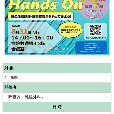
対 象
4～6年生
開催者
「呼吸器・乳腺外科」
日 時