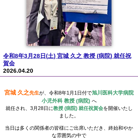
令和8年3月28日(土) 宮城 久之 教授 (病院) 就任祝
賀会
2026.04.20
宮城 久之
旭川医科大学病院
先生
が、令和8年1月1日付で
小児外科 教授 (病院)
へ
就任され、3月28日に
教授 (病院) 就任祝賀会
を開催いたし
ました。
当日は多くの関係者の皆様にご出席いただき、終始和やか
な雰囲気の中で