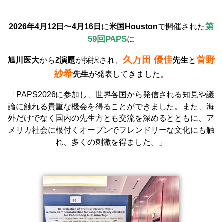
第
2026年4月12日
〜
4月16日
に
米国Houston
で開催された
59回PAPS
に
久万田 優佳
菅野
旭川医大
から
2演題
が採択され、
先生
と
紗希
先生
が発表してきました。
「PAPS2026に参加し、世界各国から発信される知見や議
論に触れる貴重な機会を得ることができました。また、海
外だけでなく国内の先生方とも交流を深めるとともに、ア
メリカ社会に根付くオープンでフレンドリーな文化にも触
れ、多くの刺激を得ました。」