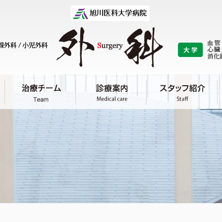
研究
リ
（教室の歴史）
基礎研究 / 臨床研究 / 研究業績 論文
医
旭
最先端医療
/
/
/
/
血管外科
心臓外科
乳腺外科
呼吸器外科
小
学
吸器外科
乳腺外科
小児外科
肝胆膵・移植外
血管・呼吸・腫瘍
心臓大血管外科学
肝胆膵・移植外科
授 横尾 英樹
再診の手続き
予約について
入院について
吸器外科
乳腺外科
小児外科
肝胆膵・移植外
肝胆膵・移植外科/
消化管外科
病態外科学分野
分野
学分野