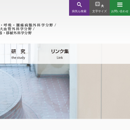
病気も検索
文字サイズ
お問い合わせ
ンク集
療機関様
川近郊 / 北海道・全国
児外科
会関係
科
消化管外科
消化管外科学分野
科
消化管外科