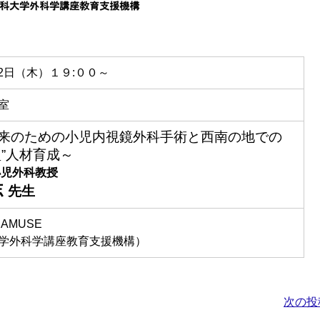
月12日（木）１９:００～
室
来のための小児内視鏡外科手術と西南の地での
型”人材育成～
小児外科教授
志
先生
AMUSE
学外科学講座教育支援機構）
次の投