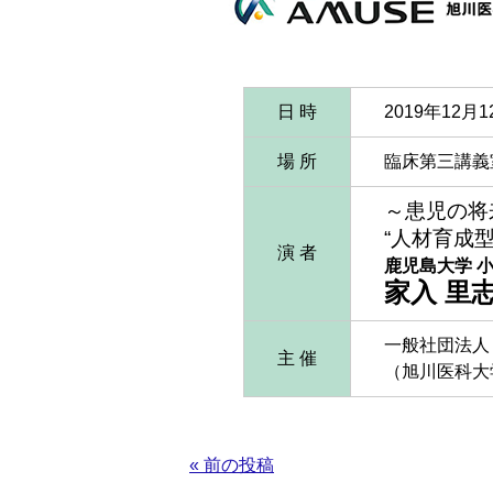
日 時
2019年12
場 所
臨床第三講義
～患児の将
“人材育成
演 者
鹿児島大学 
家入 里
一般社団法人 
主 催
（旭川医科大
« 前の投稿