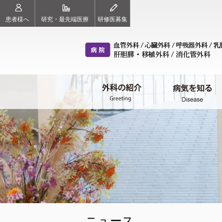
患者様へ
研究・最先端医療
研修医募集
外科の紹介（ごあいさつ）
病気を知る
治療チーム（各科のご案内）
診療案内
スタッフ紹介
血管外科
心臓外科
呼
教授 東 信良
診療科目
教授 紙谷 寛之
初診の方へ
教
血管外科
心臓外科
呼
ニュース