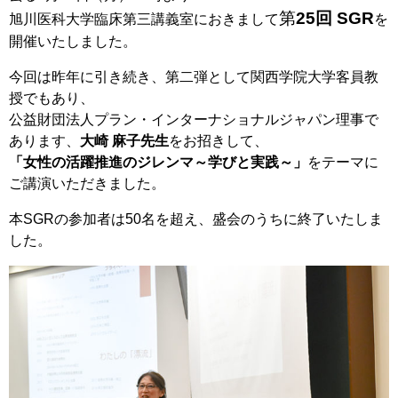
第
25回 SGR
旭川医科大学臨床第三講義室におきまして
を
開催いたしました。
今回は昨年に引き続き、第二弾として関西学院大学客員教
授でもあり、
公益財団法人プラン・インターナショナルジャパン理事で
あります、
大崎 麻子先生
をお招きして、
「女性の活躍推進のジレンマ～学びと実践～」
をテーマに
ご講演いただきました。
本SGRの参加者は50名を超え、盛会のうちに終了いたしま
した。