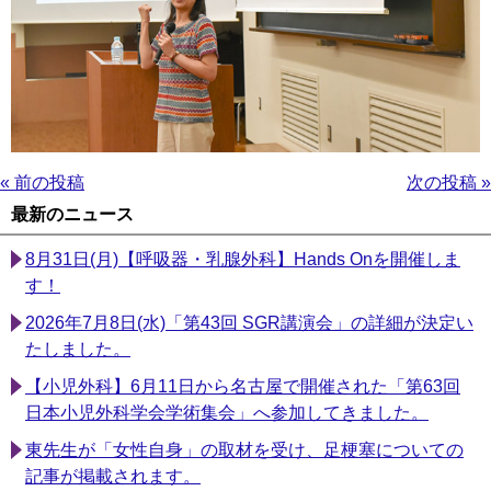
« 前の投稿
次の投稿 »
最新のニュース
8月31日(月)【呼吸器・乳腺外科】Hands Onを開催しま
す！
2026年7月8日(水)「第43回 SGR講演会」の詳細が決定い
たしました。
【小児外科】6月11日から名古屋で開催された「第63回
日本小児外科学会学術集会」へ参加してきました。
東先生が「女性自身」の取材を受け、足梗塞についての
記事が掲載されます。