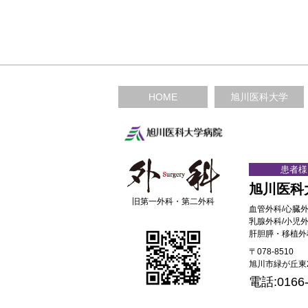
HOME
旭川医科大学
患者様
旭川医科
旧第一外科・第二外科
血管外科/心臓外
乳腺外科/小児外
肝胆膵・移植外
〒078-8510
旭川市緑が丘東2
電話:0166