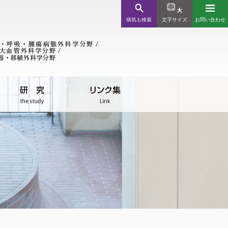
病気も検索
文字サイズ
お問い合わせ
ンク集
療機関様
川近郊 / 北海道・全国
児外科
会関係
科
消化管外科
消化管外科学分野
科
消化管外科