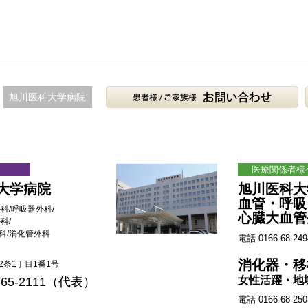
旭川医科大学病院
医療関係者様
大学病院
旭川医科大
血管・呼吸
科/呼吸器外科/
心臓大血管
科/
科/消化管外科
電話 0166-68-249
消化器・移
条1丁目1番1号
女性活躍・地
-65-2111（代表）
電話 0166-68-250