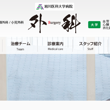
研究
リ
（教室の歴史）
基礎研究 / 臨床研究 / 研究業績 論文
医
旭
最先端医療
/
/
/
/
血管外科
心臓外科
乳腺外科
呼吸器外科
小
学
吸器外科
乳腺外科
小児外科
肝胆膵・移植外
血管・呼吸・腫瘍
心臓大血管外科学
肝胆膵・移植外科
授 横尾 英樹
再診の手続き
予約について
入院について
吸器外科
乳腺外科
小児外科
肝胆膵・移植外
肝胆膵・移植外科/
消化管外科
病態外科学分野
分野
学分野