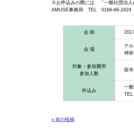
※お申込みの際には 「一般社団法人
AMUSE事務局 TEL 0166-66-2424
会 期
20
テル
会 場
神奈
対象・参加費用
医学
参加人数
一般
申込み
TEL
« 前の投稿