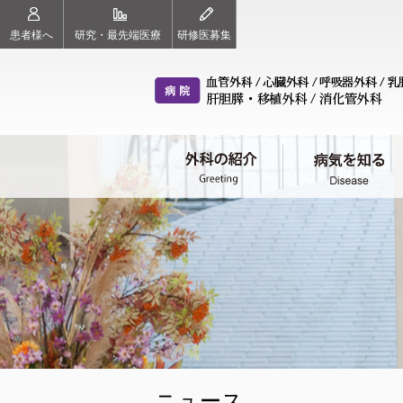
患者様へ
研究・最先端医療
研修医募集
外科の紹介（ごあいさつ）
病気を知る
治療チーム（各科のご案内）
診療案内
スタッフ紹介
血管外科
心臓外科
呼
教授 東 信良
診療科目
教授 紙谷 寛之
初診の方へ
教
血管外科
心臓外科
呼
ニュース