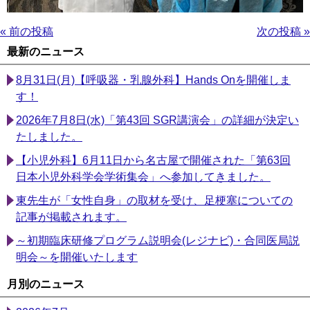
« 前の投稿
次の投稿 »
最新のニュース
8月31日(月)【呼吸器・乳腺外科】Hands Onを開催しま
す！
2026年7月8日(水)「第43回 SGR講演会」の詳細が決定い
たしました。
【小児外科】6月11日から名古屋で開催された「第63回
日本小児外科学会学術集会」へ参加してきました。
東先生が「女性自身」の取材を受け、足梗塞についての
記事が掲載されます。
～初期臨床研修プログラム説明会(レジナビ)・合同医局説
明会～を開催いたします
月別のニュース