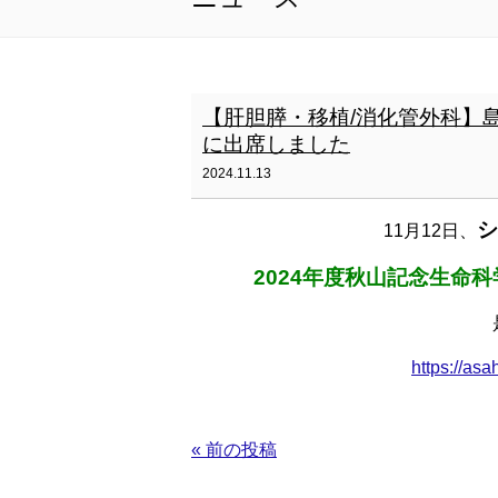
【肝胆膵・移植/消化管外科】
に出席しました
2024.11.13
シ
11月12日、
2024年度秋山記念生命
https://as
« 前の投稿