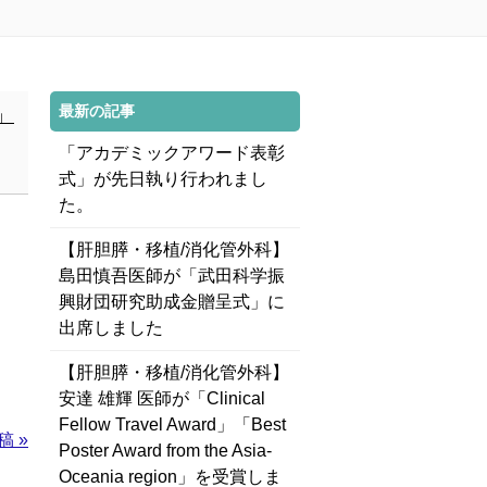
最新の記事
」
「アカデミックアワード表彰
式」が先日執り行われまし
た。
【肝胆膵・移植/消化管外科】
島田慎吾医師が「武田科学振
興財団研究助成金贈呈式」に
出席しました
【肝胆膵・移植/消化管外科】
安達 雄輝 医師が「Clinical
Fellow Travel Award」「Best
稿 »
Poster Award from the Asia-
Oceania region」を受賞しま