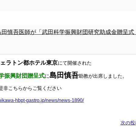
島田慎吾医師が「武田科学振興財団研究助成金贈呈式
ェラトン都ホテル東京
にて開催された
島田慎吾
科学振興財団贈呈式
に
助教が出席しました。
是非こちらからご覧ください
ahikawa-hbpt-gastro.jp/news/news-1890/
次の投