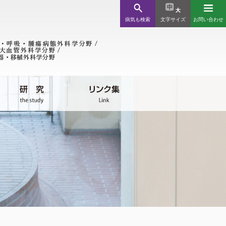
病気も検索
文字サイズ
お問い合わせ
ンク集
療機関様
川近郊 / 北海道・全国
児外科
会関係
科
消化管外科
消化管外科学分野
科
消化管外科