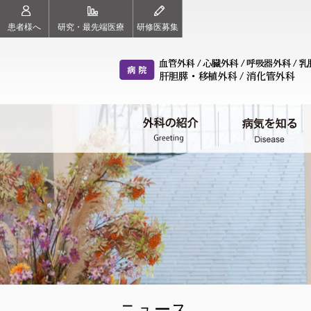
患者様へ
研究・最先端医療
研修医募集
外科の紹介（ごあいさつ）
病気を知る
治療チーム（各科のご案内）
診療案内
スタッフ紹介
血管外科
心臓外科
呼
教授 東 信良
診療科目
教授 紙谷 寛之
初診の方へ
教
血管外科
心臓外科
呼
ニュース