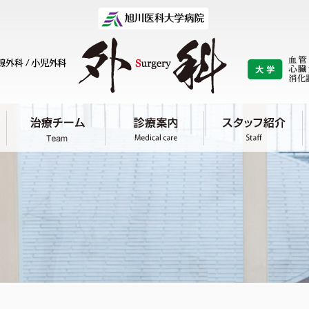
研究
リ
（教室の歴史）
基礎研究 / 臨床研究 / 研究業績 論文
医
旭
最先端医療
/
/
/
/
血管外科
心臓外科
乳腺外科
呼吸器外科
小
学
吸器外科
乳腺外科
小児外科
肝胆膵・移植外
血管・呼吸・腫瘍
心臓大血管外科学
肝胆膵・移植外科
授 横尾 英樹
再診の手続き
予約について
入院について
吸器外科
乳腺外科
小児外科
肝胆膵・移植外
肝胆膵・移植外科/
消化管外科
病態外科学分野
分野
学分野