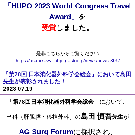
「HUPO 2023 World Congress Travel
Award」
を
受賞
しました。
是非こちらからご覧ください
https://asahikawa-hbpt-gastro.jp/news/news-809/
「第78回 日本消化器外科学会総会」において島田
先生が表彰されました！
2023.07.19
「第78回日本消化器外科学会総会」
において、
島田 慎吾
当科（肝胆膵・移植外科）の
先生
が
AG Surg Forum
に採択され
、