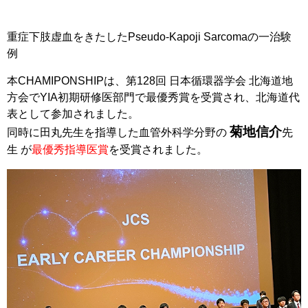
重症下肢虚血をきたしたPseudo-Kapoji Sarcomaの一治験
例
本CHAMIPONSHIPは、第128回 日本循環器学会 北海道地
方会でYIA初期研修医部門で最優秀賞を受賞され、北海道代
表として参加されました。
菊地信介
同時に田丸先生を指導した血管外科学分野の
先
生 が
最優秀指導医賞
を受賞されました。