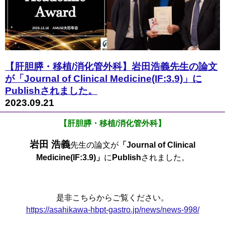
【肝胆膵・移植/消化管外科】岩田浩義先生の論文
が「Journal of Clinical Medicine(IF:3.9)」に
Publishされました。
2023.09.21
【肝胆膵・移植/消化管外科】
岩田 浩義
先生の論文が
「Journal of Clinical
Medicine(IF:3.9)」
に
Publish
されました。
是非こちらからご覧ください。
https://asahikawa-hbpt-gastro.jp/news/news-998/