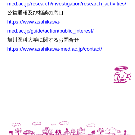
med.ac.jp/research/investigation/research_activities/
公益通報及び相談の窓口
https://www.asahikawa-
med.ac.jp/guide/action/public_interest/
旭川医科大学に関するお問合せ
https://www.asahikawa-med.ac.jp/contact/