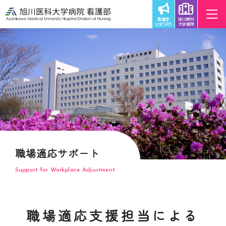
看護部
旭川医科
公式SNS
大学病院
職場適応サポート
Support for Workplace Adjustment
職場適応支援担当による