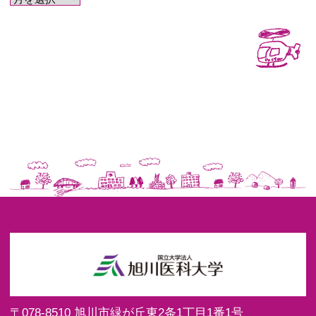
〒078-8510
旭川市緑が丘東2条1丁目1番1号