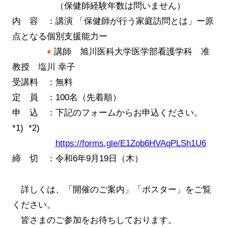
（保健師経験年数は問いません）
内 容 ：講演 「保健師が行う家庭訪問とは」ー原
点となる個別支援能力ー
♦
講師 旭川医科大学医学部看護学科 准
教授 塩川 幸子
受講料 ：無料
定 員 ：100名（先着順）
申 込 ：下記のフォームからお申込ください。
*1) *2)
https://forms.gle/E1Zob6HVAqPLSh1U6
締 切 ：令和6年9月19日（木）
詳しくは、「開催のご案内」「ポスター」をご覧
ください。
皆さまのご参加をお待ちしております。