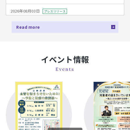
2026年08月03日
プレスリリース
「旭川医科大学病院 オープンホスピタル2026」を開催
Read more
2026年08月03日
ご案内
旭川医科大学「公式マスコットキャラクター」デザインを募
集します
2026年08月03日
イベント情報
イベント情報
オープンキャンパス2026を開催しました
Events
2026年07月23日
メディア掲載
北海道新聞「新生児検査 重い免疫不全症発見」が掲載され
ました（7/22）
2026年07月21日
プレスリリース
「北海道初 拡大新生児スクリーニングで発見された重症複
合免疫不全症の赤ちゃんが無事に退院」 ～感染症発症前の診
断と早期さい帯血移植に成功～（小児科学講座）