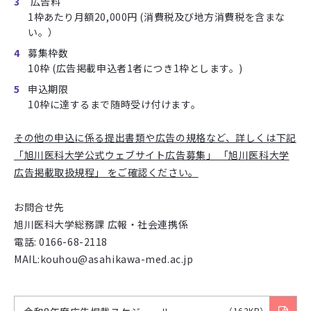
広告料
1枠あたり月額20,000円 (消費税及び地方消費税を含まな
い。）
募集枠数
10枠 (広告掲載申込者1者につき1枠とします。)
申込期限
10枠に達するまで随時受け付けます。
その他の申込に係る提出書類や広告の規格など、詳しくは下記
「旭川医科大学公式ウェブサイト広告募集」 「旭川医科大学
広告掲載取扱規程」 をご確認ください。
お問合せ先
旭川医科大学総務課 広報・社会連携係
電話: 0166-68-2118
MAIL:kouhou@asahikawa-med.ac.jp
（163KB）