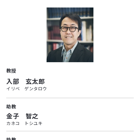
教授
入部 玄太郎
イリベ ゲンタロウ
助教
金子 智之
カネコ トシユキ
助教