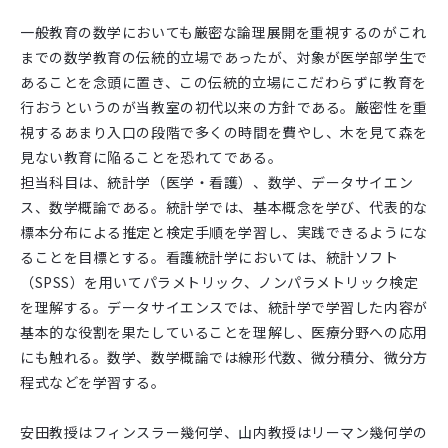
一般教育の数学においても厳密な論理展開を重視するのがこれ
までの数学教育の伝統的立場であったが、対象が医学部学生で
あることを念頭に置き、この伝統的立場にこだわらずに教育を
行おうというのが当教室の初代以来の方針である。厳密性を重
視するあまり入口の段階で多くの時間を費やし、木を見て森を
見ない教育に陥ることを恐れてである。
担当科目は、統計学（医学・看護）、数学、データサイエン
ス、数学概論である。統計学では、基本概念を学び、代表的な
標本分布による推定と検定手順を学習し、実践できるようにな
ることを目標とする。看護統計学においては、統計ソフト
（SPSS）を用いてパラメトリック、ノンパラメトリック検定
を理解する。データサイエンスでは、統計学で学習した内容が
基本的な役割を果たしていることを理解し、医療分野への応用
にも触れる。数学、数学概論では線形代数、微分積分、微分方
程式などを学習する。
安田教授はフィンスラー幾何学、山内教授はリーマン幾何学の