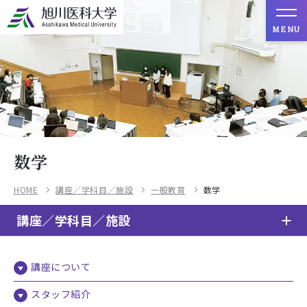
MENU
数学
HOME
講座／学科目／施設
一般教育
数学
講座／学科目／施設
講座について
スタッフ紹介