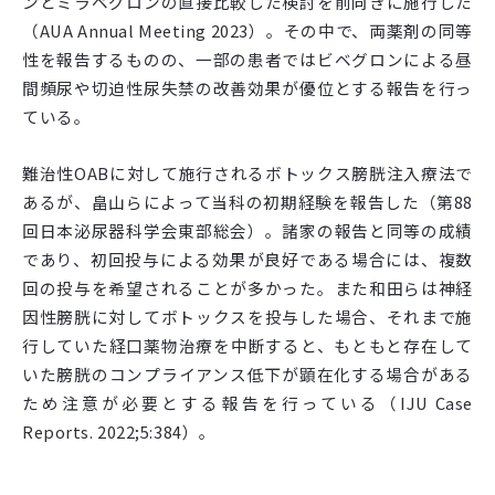
ンとミラベグロンの直接比較した検討を前向きに施行した
（
AUA Annual Meeting 2023
）。その中で、両薬剤の同等
性を報告するものの、一部の患者ではビベグロンによる昼
間頻尿や切迫性尿失禁の改善効果が優位とする報告を行っ
ている。
難治性
OAB
に対して施行されるボトックス膀胱注入療法で
あるが、畠山らによって当科の初期経験を報告した（第
88
回日本泌尿器科学会東部総会）。諸家の報告と同等の成績
であり、初回投与による効果が良好である場合には、複数
回の投与を希望されることが多かった。また和田らは神経
因性膀胱に対してボトックスを投与した場合、それまで施
行していた経口薬物治療を中断すると、もともと存在して
いた膀胱のコンプライアンス低下が顕在化する場合がある
ため注意が必要とする報告を行っている（
IJU Case
Reports. 2022;5:384
）。