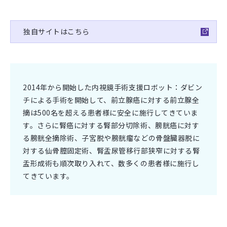
独自サイトはこちら
2014年から開始した内視鏡手術支援ロボット：ダビン
チによる手術を開始して、前立腺癌に対する前立腺全
摘は500名を超える患者様に安全に施行してきていま
す。さらに腎癌に対する腎部分切除術、膀胱癌に対す
る膀胱全摘除術、子宮脱や膀胱瘤などの骨盤臓器脱に
対する仙骨膣固定術、腎盂尿管移行部狭窄に対する腎
盂形成術も順次取り入れて、数多くの患者様に施行し
てきています。