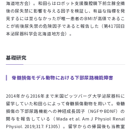
海道地方会）。和田らはロボット支援腹腔鏡下前立腺全摘
後の尿失禁に影響を与える因子を検証し、有益な指標を発
見するには至らなかったが唯一患者の
BMI
が高値であるこ
とが術後尿失禁の危険因子であると報告した（第
417
回日
本泌尿器科学会北海道地方会）。
基礎研究
脊髄損傷モデル動物における下部尿路機能障害
2014
年から
2016
年まで米国ピッツバーグ大学泌尿器科に
留学していた和田らによって脊髄損傷動物を用いて。脊髄
損傷の下部尿路機能への神経成長因子（
NGF
や
BDNF
）の
関与を報告している（
Wada et al. Am J Physiol Renal
Physiol. 2019;317: F1305
）。留学からの帰国後も当教室