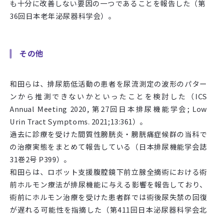
も十分に改善しない要因の一つであることを報告した（第
36
回日本老年泌尿器科学会）。
その他
和田らは、排尿筋低活動の患者を尿流測定の波形のパター
ンから推測できないかといったことを検討した（
ICS
Annual Meeting 2020,
第
27
回日本排尿機能学会
; Low
Urin Tract Symptoms. 2021;13:361
）。
過去に診療を受けた間質性膀胱炎・膀胱痛症候群の当科で
の治療実態をまとめて報告している（日本排尿機能学会誌
31
巻
2
号
P399
）。
和田らは、ロボット支援腹腔鏡下前立腺全摘術における術
前ホルモン療法が排尿機能に与える影響を報告しており、
術前にホルモン治療を受けた患者群では術後尿失禁の回復
が遅れる可能性を指摘した（第411
回日本泌尿器科学会北