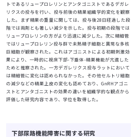
トであるリュープロレリンとアンタゴニストであるデガレ
リクスの投与を行い、投与前後の精巣組織学的変化を観察
した。まず精巣の重量に関しては、投与後
28
日経過した段
階では両剤とも著しい減少を示した。投与初期の段階では
リュープロレリンの方がより迅速に減少した。次に精細管
ではリュープロレリン投与群で未熟精子細胞と異常な多核
巨細胞が観察された。これはアゴニストによる初期刺激効
果により、一時的に視床下部
-
下垂体
-
精巣機能が亢進した
ためと推察された。一方デガレリクス投与ラットにおいて
は精細管に変化は認められなかった。その他セルトリ細胞
の減少などの精巣上皮の変化も認めており、
GnRH
アゴニ
ストとアンタゴニストの効果の違いを組織学的な観点から
評価した研究内容であり、学位を取得した。
下部尿路機能障害に関する研究