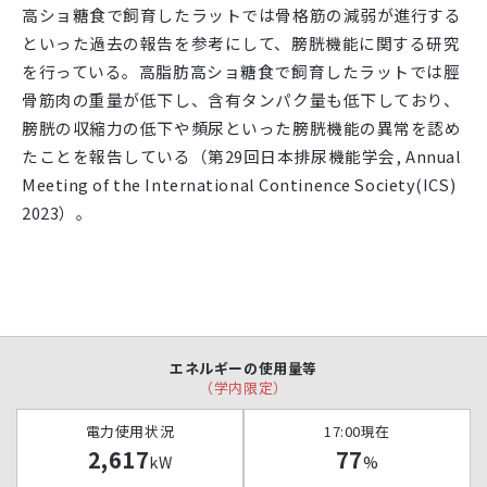
高ショ糖食で飼育したラットでは骨格筋の減弱が進行する
といった過去の報告を参考にして、膀胱機能に関する研究
を行っている。高脂肪高ショ糖食で飼育したラットでは脛
骨筋肉の重量が低下し、含有タンパク量も低下しており、
膀胱の収縮力の低下や頻尿といった膀胱機能の異常を認め
たことを報告している（第
29
回日本排尿機能学会
, Annual
Meeting of the International Continence Society(ICS)
2023
）。
エネルギーの使用量等
（学内限定）
電力使用状況
17:00現在
2,617
77
kW
%