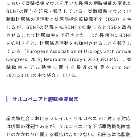
において脊髄損傷マウスを用いた長期の膀胱機能の変化と
BDNF
の関与を研究・報告している。脊髄損傷マウスでは
膀胱排尿筋の過活動と排尿筋括約筋協調不全（
DSD
）を生
じるが、
BDNF
の発現を抗
BDNF
で抑制すると
DSD
を改善
させることで排尿効率を上昇させた。また長期的に
BDNF
を抑制すると、排尿筋過活動をも抑制させることを報告し
ている（
European Association of Urology 34th Annual
Congress, 2019; Neurourol Urodyn. 2020;39:1345
）。脊
髄障害モデル動物に関する最近の知見を
Urol Sci.
2022;33:101
の中で紹介している。
サルコペニアと膀胱機能異常
超高齢社会におけるフレイル・サルコペニアに対する対応
は喫緊の課題であるが、サルコペニアを下部尿路機能障害
とのかかわりに関する報告はまだ少ない。和田らは高脂肪