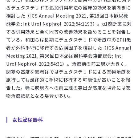
るデュタステリドの追加併用療法の臨床的効果を前向きに
検討した（
ICS Annual Meeting 2021,
第
28
回日本排尿機
能学会
; Int Urol Nephrol. 2022;54:1193
）。α
1
遮断薬に対
する併用効果と全く同等の改善効果を認めることを報告し
ている。和田らは長期にデュタステリドで治療中の
BPH
患
者が外科手術に移行する危険因子を検討した（
ICS Annual
Meeting 2021,
第
86
回日本泌尿器科学会東部総会
; Int
Urol Nephrol. 2022;54:31
）。治療前の前立腺が大きく、
閉塞の高度な患者群ではデュタステリドによる薬物治療を
施行しても最終的に手術に移行する可能性が高いことを報
告した。特に膀胱内への前立腺の突出が高度な場合には薬
物治療抵抗となる場合が多い。
女性泌尿器科