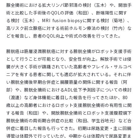
腺全摘術における拡大リンパ節郭清の検討（玉木）や、開放手
術と比較した手術後のQOLの評価（和田）、断端陽性に関す
る検討（玉木）、MRI fusion biopsyに関する検討（菊地）、
高リスク前立腺癌に対する術前ホルモン療法の検討（竹内）な
どを報告し、患者のQOL向上や術式の改善を行ってきた。
膀胱癌は筋層浸潤膀胱癌に対する膀胱全摘がロボット支援手術
として行うことが可能となり、安全性が向上。解放手術では侵
襲が大きく手術が躊躇されていた高齢者やフレイル・サルコペ
ニアを有する患者に関しても適応が拡大されている。それに伴
い膀胱全摘後早期合併症と腸腰筋量の関係に関する報告（阿
部）や、膀胱全摘術におけるADL低下予測因子についての検討
（渡邊）など身体機能に着目した報告を行ってきたほか、80
歳以上の高齢者におけるロボット支援膀胱全摘術の有用性に関
する報告（和田）や、開放膀胱全摘術とロボット支援腹腔鏡下
膀胱全摘術の周術期合併症の比較（和田、学生谷地元）など合
併症に着目した報告も行ってきた。初期は尿路変更・主に回腸
導管は体腔外で行っていたが、中期からは体腔内で尿路変更ま