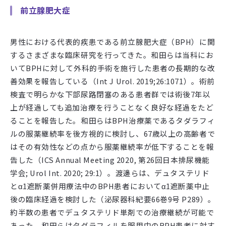
前立腺肥大症
男性における代表的疾患である前立腺肥大症（
BPH
）に関
するさまざまな臨床研究を行ってきた。和田らは当科にお
いて
BPH
に対して外科的手術を施行した患者の長期的な改
善効果を報告している（
Int J Urol. 2019;26:1071
）。術前
検査で明らかな下部尿路閉塞のある患者群では術後
7
年以
上が経過しても追加治療を行うことなく良好な経過をたど
ることを報告した。和田らは
BPH
治療薬であるタダラフィ
ルの服薬継続率を後方視的に検討し、
67
歳以上の高齢者で
はその有効性などの点から服薬継続率が低下することを報
告した（
ICS Annual Meeting 2020,
第
26
回日本排尿機能
学会
; Urol Int. 2020; 29:1
）。渡邊らは、デュタステリド
とα
1
遮断薬併用療法中の
BPH
患者においてα
1
遮断薬中止
後の臨床経過を検討した（泌尿器科紀要
66
巻
9
号
P289
）。
約半数の患者でデュタステリド単剤での治療継続が可能で
あった。和田らはタダラフィルを服用中の
BPH
患者に対す