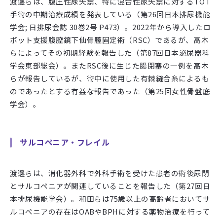
渡邊らは、腹圧性尿失禁、特に混合性尿失禁に対する
TOT
手術の中期治療成績を発表している（第
26
回日本排尿機能
学会
;
日排尿会誌
30
巻
2
号
P473
）。
2022
年から導入したロ
ボット支援腹腔鏡下仙骨膣固定術（
RSC
）であるが、高木
らによってその初期経験を報告した（第
87
回日本泌尿器科
学会東部総会）。また
RSC
後に生じた腸閉塞の一例を高木
らが報告しているが、術中に使用した有棘縫合糸によるも
のであったとする有益な報告であった（第
25
回女性骨盤底
学会）。
サルコペニア・フレイル
渡邊らは、消化器外科で外科手術を受けた患者の術後尿閉
とサルコペニアが関連していることを報告した（第
27
回日
本排尿機能学会）。和田らは
75
歳以上の高齢者においてサ
ルコペニアの存在は
OAB
や
BPH
に対する薬物治療を行って