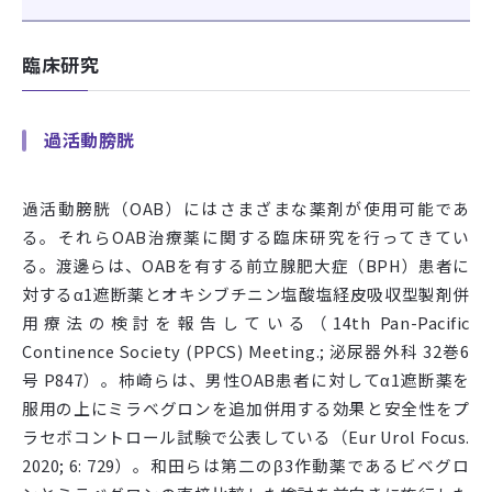
臨床研究
過活動膀胱
過活動膀胱（
OAB
）にはさまざまな薬剤が使用可能であ
る。それら
OAB
治療薬に関する臨床研究を行ってきてい
る。渡邊らは、
OAB
を有する前立腺肥大症（
BPH
）患者に
対するα
1
遮断薬とオキシブチニン塩酸塩経皮吸収型製剤併
用療法の検討を報告している（
14th Pan-Pacific
Continence Society (PPCS) Meeting.;
泌尿器外科
32
巻
6
号
P847
）。柿崎らは、男性
OAB
患者に対してα
1
遮断薬を
服用の上にミラベグロンを追加併用する効果と安全性をプ
ラセボコントロール試験で公表している（
Eur Urol Focus.
2020; 6: 729
）。和田らは第二のβ
3
作動薬であるビベグロ