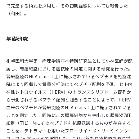
で完遂する術式を採用し、その初期経験についても報告した
（和田）。
基礎研究
札幌医科大学第一病理学講座へ特別研究生として小林医師が配
属し、腎癌細胞における癌抗原の同定に関する研究を行った。
腎細胞癌のHLA classⅠ上に提示されているペプチドを免疫沈
降により回収して質量分析法にてペプチド配列を予測。ヒト内
在性レトロウイルス（HERV）のトランスクリプトーム配列か
ら予測されうるペプチド配列と照合することによって、HERV
由来のペプチドが腎細胞癌のHLA classⅠ上に提示されている
ことを同定した。同時にこの腫瘍細胞から抽出した腫瘍浸潤T
細胞（TIL）内にそのペプチドを抗原認識するものが存在する
ことを、テトラマーを用いたフローサイトメトリーやインター
フェロンγアッセイで確認した。これは新たな癌抗原であり将