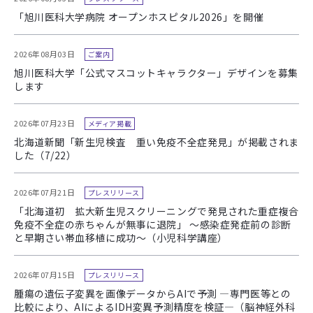
「旭川医科大学病院 オープンホスピタル2026」を開催
2026年08月03日
ご案内
旭川医科大学「公式マスコットキャラクター」デザインを募集
します
2026年07月23日
メディア掲載
北海道新聞「新生児検査 重い免疫不全症発見」が掲載されま
した（7/22）
2026年07月21日
プレスリリース
「北海道初 拡大新生児スクリーニングで発見された重症複合
免疫不全症の赤ちゃんが無事に退院」 ～感染症発症前の診断
と早期さい帯血移植に成功～（小児科学講座）
2026年07月15日
プレスリリース
腫瘍の遺伝子変異を画像データからAIで予測 ―専門医等との
比較により、AIによるIDH変異予測精度を検証―（脳神経外科