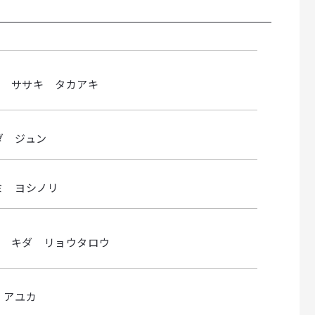
ササキ タカアキ
ダ ジュン
ミ ヨシノリ
キダ リョウタロウ
 アユカ