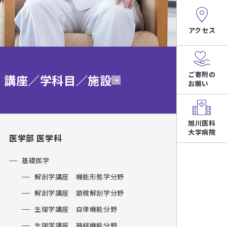
アクセス
ご寄附の
講座／学科目／施設
お願い
旭川医科
大学病院
医学部 医学科
基礎医学
解剖学講座 機能形態学分野
解剖学講座 顕微解剖学分野
生理学講座 自律機能分野
生理学講座 神経機能分野