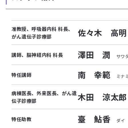
准教授、呼吸器内科 科長、
佐々木 高明
がん遺伝子診療部
澤田 潤
講師、脳神経内科 科長
サワ
南 幸範
特任講師
ミナ
病棟医長、外来医長、がん遺
木田 涼太郎
伝子診療部
臺 鮎香
特任助教
ダイ