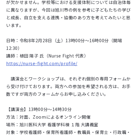
が欠かせません。学校等における支援体制については自治体毎
に異なりますが、今回は旭川市の例を参考に子どもたちの学び
と成長、自立を支える連携・協働のあり方を考えてみたいと思
います。
日時：令和8年2月28日（土）13時00分～16時00分（開場
12:30）
講師：植田 陽子 氏（Nurse Fight 代表）
https://nurse-fight.com/profile/
講演会とワークショップは、それぞれ個別の専用フォームか
ら受け付けております。両方への参加を希望される方は、お手
数ですが両方のフォームからお申し込みください。
【講演会】13時00分～14時30分
方法：対面、Zoomによるオンライン開催
場所：旭川医科大学 看護学科棟 １階 大講義室
対象：学校看護師・保育所看護師・教職員・保育士・行政職・