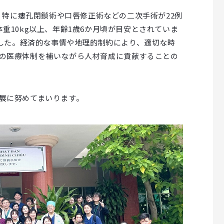
く、特に瘻孔閉鎖術や口唇修正術などの二次手術が22例
重10kg以上、年齢1歳6か月頃が目安とされていま
でした。経済的な事情や地理的制約により、適切な時
の医療体制を補いながら人材育成に貢献することの
展に努めてまいります。