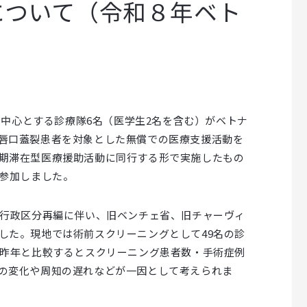
について（令和８年ベト
を中心とする診療隊6名（医学生2名を含む）がベトナ
唇口蓋裂患者を対象とした無償での医療支援活動を
期滞在型医療援助活動に同行する形で実施したもの
が参加しました。
の行政区分再編に伴い、旧ベンチェ省、旧チャーヴィ
した。現地では術前スクリーニングとして49名の診
。昨年と比較するとスクリーニング患者数・手術症例
の変化や周知の遅れなどが一因として考えられま