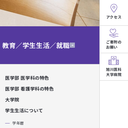
アクセス
ご寄附の
教育／学生生活／就職
お願い
旭川医科
大学病院
医学部 医学科の特色
医学部 看護学科の特色
大学院
学生生活について
学年暦