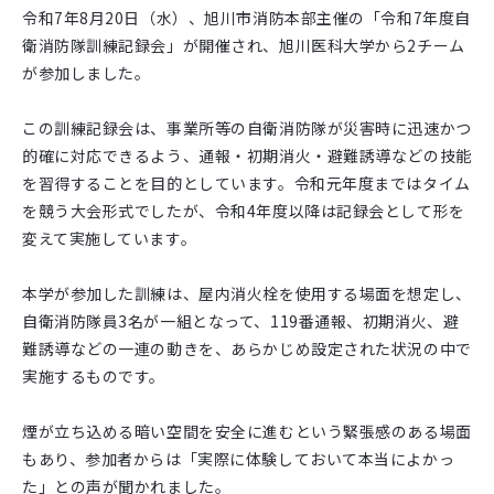
令和7年8月20日（水）、旭川市消防本部主催の「令和7年度自
衛消防隊訓練記録会」が開催され、旭川医科大学から2チーム
が参加しました。
この訓練記録会は、事業所等の自衛消防隊が災害時に迅速かつ
的確に対応できるよう、通報・初期消火・避難誘導などの技能
を習得することを目的としています。
令和元年度まではタイム
を競う大会形式でしたが、令和4年度以降は記録会として形を
変えて実施しています。
本学が参加した訓練は、屋内消火栓を使用する場面を想定し、
自衛消防隊員3名が一組となって、119番通報、初期消火、避
難誘導などの一連の動きを、あらかじめ設定された状況の中で
実施するものです。
煙が立ち込める暗い空間を安全に進むという緊張感のある場面
もあり、参加者からは「実際に体験しておいて本当によかっ
た」との声が聞かれました。