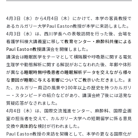
4月3日（水）から4月4日（木）にかけて、本学の客員教授で
あるカルガリー大学Paul Easton教授が本学に来訪しました。
4月3日（水）は、西川学長への表敬訪問を行った後、会場を
看護学科棟大講義室に移して
教育センター・麻酔科共催による
Paul Easton教授
講演会を開催しました。
講演会は睡眠医学をテーマとして横隔膜や呼吸筋に関する電気
生理学や動態解析に関する解説がおこなわれた後、年齢や体形
が異なる
睡眠時無呼吸患者の睡眠解析データを交えながら様々
な要因が睡眠に与える影響についてご教示いただき
ました。ま
た、カルガリー周辺の風景や100年以上の歴史を持つカルガリ
ー・スタンピードの紹介などがあり、講演会終了後には活発な
質疑応答がなされました。
4月4日（木）は、国際交流推進センター、麻酔
科
、国際企画
室の担当者を交えて、カルガリー大学への短期留学に係る意見
交換や
具体的な
検討が行われました。
Paul Easton教授の来訪を契機として、本学の更なる国際化が