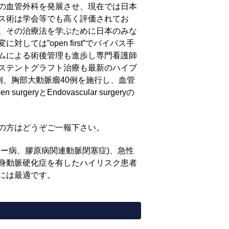
の血管外科を発展させ、現在では日本
ス術は学会等でも高く評価されてお
、その治療法を学ぶために日本のみな
は”open first”でバイパス手
ムによる術後管理も進歩し専門看護師
ステントグラフト治療も最新のハイブ
例、胸部大動脈瘤40例を施行し、血管
Endovascular surgeryの
の方はどうぞご一報下さい。
ー病、膠原病関連動脈閉塞症)、急性
身動脈硬化症を有したハイリスク患者
には最適です。