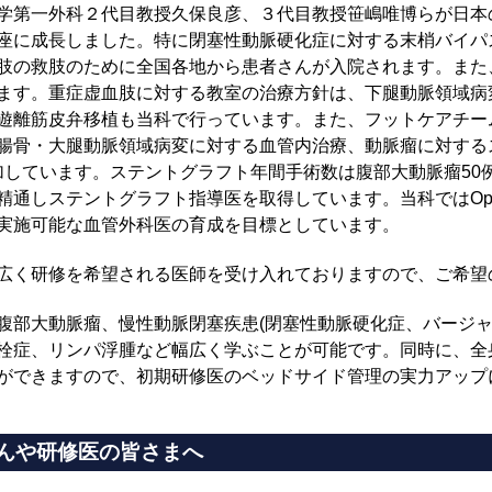
学第一外科２代目教授久保良彦、３代目教授笹嶋唯博らが日本
座に成長しました。特に閉塞性動脈硬化症に対する末梢バイパ
肢の救肢のために全国各地から患者さんが入院されます。また
。重症虚血肢に対する教室の治療方針は、下腿動脈領域病変に対して
遊離筋皮弁移植も当科で行っています。また、フットケアチー
腸骨・大腿動脈領域病変に対する血管内治療、動脈瘤に対する
々増加しています。ステントグラフト年間手術数は腹部大動脈瘤50
テントグラフト指導医を取得しています。当科ではOpen surgeryと
実施可能な血管外科医の育成を目標としています。
広く研修を希望される医師を受け入れておりますので、ご希望
腹部大動脈瘤、慢性動脈閉塞疾患(閉塞性動脈硬化症、バージャ
栓症、リンパ浮腫など幅広く学ぶことが可能です。同時に、全
ができますので、初期研修医のベッドサイド管理の実力アップ
んや研修医の皆さまへ