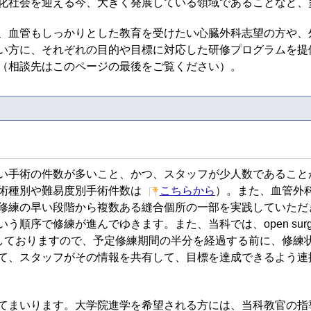
化社会を迎える今、大きく発展している領域であることなど、
、血管もしっかりとした教育を受けたい心臓外科志望の方や、
い方に、それぞれの目的や目標に対応した研修プログラムを提
（相談先はこのページの最後をご覧ください）。
い手術の件数が多いこと、かつ、スタッフが少人数であること
術種別や難易度別手術件数は
こちらから
）。また、血管外
修練の早い段階から複数ある縫合個所の一部を実践していただ
順序で修練が進んでゆきます。また、当科では、open surg
ueの修得も目指しておりますので、予定修練期間の半分を経過する前に
て、スタッフがその情報を共有して、目標を達成できるよう連
いります。大学院進学を希望される方には、当科教官の指導のもとで