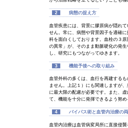
2
病態の捉え方
血管疾患には、背景に膠原病が隠れて
せん。常に、病態や背景因子を適確に
科を面白くしております。血栓の３原則（
の異常」が、そのまま動脈硬化の発生
し、研究にもつながってゆきます。
3
機能予後への取り組み
血管外科の多くは、血行を再建するも
ません。上記１）にも関連しますが、
に最大限の配慮が必要です。また、虚
て、機能を十分に発揮できるよう努め
4
バイパス術と血管内治療の
血管内治療は血管病変局所に直接侵襲