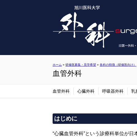
ホーム
»
研修医募集・見学希望
»
各科の特徴（研修医向け）
血管外科
血管外科
心臓外科
呼吸器外科
乳
はじめに
“心臓血管外科”という診療科単位が日