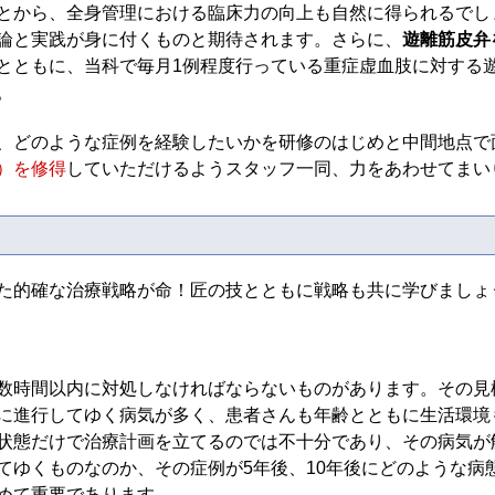
とから、全身管理における臨床力の向上も自然に得られるでし
論と実践が身に付くものと期待されます。さらに、
遊離筋皮弁
とともに、当科で毎月1例程度行っている重症虚血肢に対する
。
、どのような症例を経験したいかを研修のはじめと中間地点で
）を修得
していただけるようスタッフ一同、力をあわせてまい
た的確な治療戦略が命！匠の技とともに戦略も共に学びましょ
数時間以内に対処しなければならないものがあります。その見
に進行してゆく病気が多く、患者さんも年齢とともに生活環境
状態だけで治療計画を立てるのでは不十分であり、その病気が
てゆくものなのか、その症例が5年後、10年後にどのような病
めて重要であります。