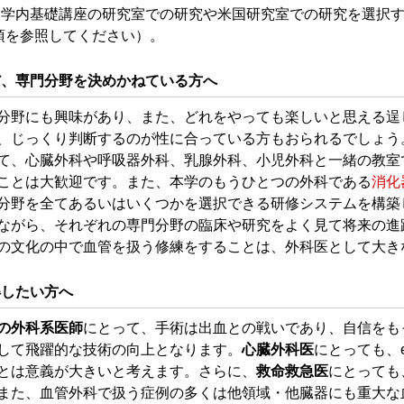
すし、学内基礎講座の研究室での研究や米国研究室での研究を選択
項を参照してください）。
だ、専門分野を決めかねている方へ
分野にも興味があり、また、どれをやっても楽しいと思える逞
、じっくり判断するのが性に合っている方もおられるでしょう
て、心臓外科や呼吸器外科、乳腺外科、小児外科と一緒の教室
ことは大歓迎です。また、本学のもうひとつの外科である
消化
分野を全てあるいはいくつかを選択できる研修システムを構築
ながら、それぞれの専門分野の臨床や研究をよく見て将来の進
の文化の中で血管を扱う修練をすることは、外科医として大き
得したい方へ
の外科系医師
にとって、手術は出血との戦いであり、自信をも
して飛躍的な技術の向上となります。
心臓外科医
にとっても、end
とは意義が大きいと考えます。さらに、
救命救急医
にとっても
また、血管外科で扱う症例の多くは他領域・他臓器にも重大な