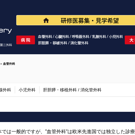
»
血管外科
腺外科
小児外科
肝胆膵・移植外科 / 消化管外科
本では一般的ですが、”血管外科”は欧米先進国では独立した診