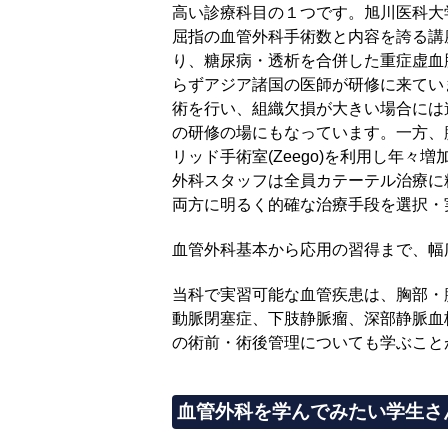
高い診療科目の１つです。旭川医科大
屈指の血管外科手術数と内容を誇る講
り、糖尿病・透析を合併した重症虚血
らずアジア諸国の医師が研修に来ています
術を行い、組織欠損が大きい場合には
の研修の場にもなっています。一方、
リッド手術室(Zeego)を利用し年
外科スタッフは全員カテーテル治療に精通しス
両方に明るく的確な治療手段を選択・
血管外科基本から応用の習得まで、幅
当科で実習可能な血管疾患は、胸部・
動脈閉塞症、下肢静脈瘤、深部静脈血
の術前・術後管理についても学ぶこと
血管外科を学んでみたい学生さ