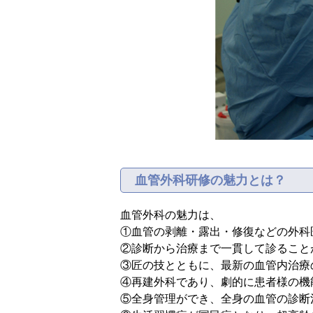
血管外科研修の魅力とは？
血管外科の魅力は、
①血管の剥離・露出・修復などの外科
②診断から治療まで一貫して診ること
③匠の技とともに、最新の血管内治療
④再建外科であり、劇的に患者様の機
⑤全身管理ができ、全身の血管の診断