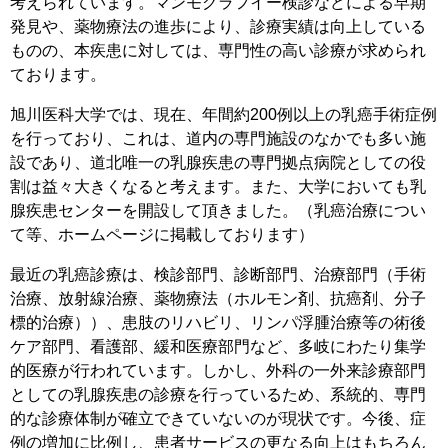
考えられています。マンモグラフイー検診などによる早期
発見や、薬物療法の進歩により、診療実績は向上している
ものの、本疾患に対しては、専門性の高い診療が求められ
ております。
旭川医科大学では、現在、年間約200例以上の乳癌手術症例
を行っており、これは、道内の専門施設のなかでも多い施
設であり、道北唯一の乳腺疾患の専門拠点病院としての役
割は益々大きくなると考えます。また、大学においても乳
腺疾患センターを開設して頂きました。（乳癌治療につい
て等、ホームページに掲載しております）
最近の乳癌診療は、検診部門、診断部門、治療部門（手術
治療、放射線治療、薬物療法（ホルモン剤、抗癌剤、分子
標的治療））、患肢のリハビリ、リンパ浮腫治療等の術後
ケア部門、看護部、緩和医療部門など、多岐にわたり集学
的医療が行われています。しかし、外科の一外来診療部門
としての乳腺疾患の診療を行っているため、系統的、専門
的な診療体制が確立できていないのが現状です。今後、症
例の増加に比例し、患者サービスの更なる向上はもちろん