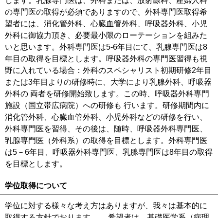
します。乳腺専門医は、外科または、放射線科、産婦人科
の専門医の取得が必須でありますので、外科専門医取得希
望者には、消化管外科、心臓血管外科、呼吸器外科、小児
外科に御協力頂き、必要最小限のローテーションを組みた
いと思います。外科専門医は5-6年目にて、乳腺専門医は8
年目の取得を目標とします。呼吸器外科の専門医習得も視
野に入れている場合：外科のスペシャリスト初期研修2年目
または3年目よりの研修時に、大学により乳腺外科、呼吸器
外科の 両者を研修開始致します。この時、呼吸器外科専門
施設（国立帯広病院）への研修も 行います。研修期間内に
消化管外科、心臓血管外科、小児外科などの研修を行い、
外科専門医を習得、その後は、随時、呼吸器外科専門医、
乳腺専門医（外科系）の取得を目標とします。外科専門医
は5－6年目、呼吸器外科専門医、乳腺専門医は8年目の取得
を目標とします。
学位取得について
学位に対する様々な考え方はありますが、我々は基本的に
取得する方針でおります。 希望者は、基礎医学系（病理