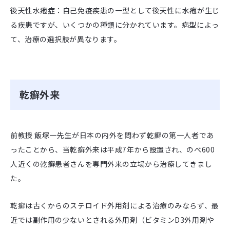
後天性水疱症：自己免疫疾患の一型として後天性に水疱が生じ
る疾患ですが、いくつかの種類に分かれています。病型によっ
て、治療の選択肢が異なります。
乾癬外来
前教授 飯塚一先生が日本の内外を問わず乾癬の第一人者であ
ったことから、当乾癬外来は平成7年から設置され、のべ600
人近くの乾癬患者さんを専門外来の立場から治療してきまし
た。
乾癬は古くからのステロイド外用剤による治療のみならず、最
近では副作用の少ないとされる外用剤（ビタミンD3外用剤や