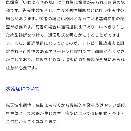
魚鱗癬（いわゆるさめ肌）は全身性に鱗屑がみられる疾患の総
称です。先天性の場合と、血液系悪性腫瘍などに伴う後天性の
場合があります。後者の場合は原因となっている基礎疾患の精
査が必要です。前者の場合は通常遺伝性であり、はっきりとし
た病型診断をつけて、遺伝形式を明らかにすることができま
す。また、最近話題になっているのが、アトピー性皮膚炎と誤
診される可能性のあるネザートン症候群です。顔面が赤くかさ
かさしており、痒みをともなう湿疹に似た病変が全身にみられ
注意が必要です。
水疱症について
先天性水疱症：生後まもなくから機械的刺激をうけやすい部位
を主体として水疱が生じます。病型によって遺伝形式・予後・
合併症が大きく異なります。