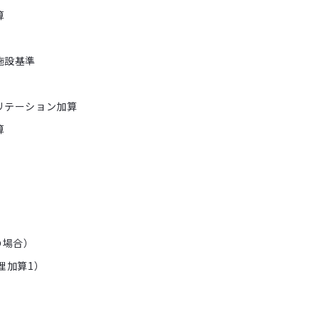
算
施設基準
リテーション加算
算
の場合）
理加算1）