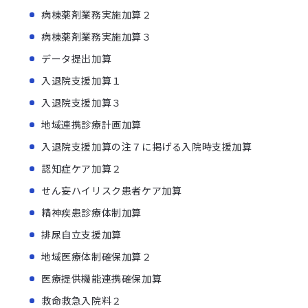
病棟薬剤業務実施加算２
病棟薬剤業務実施加算３
データ提出加算
入退院支援加算１
入退院支援加算３
地域連携診療計画加算
入退院支援加算の注７に掲げる入院時支援加算
認知症ケア加算２
せん妄ハイリスク患者ケア加算
精神疾患診療体制加算
排尿自立支援加算
地域医療体制確保加算２
医療提供機能連携確保加算
救命救急入院料２