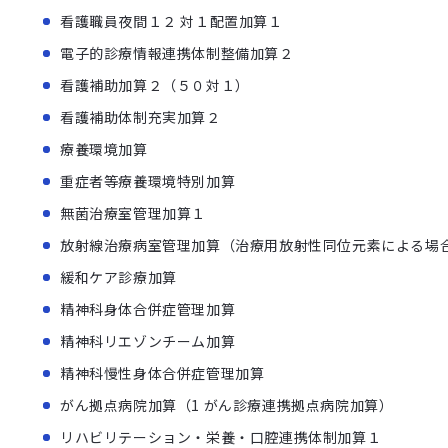
看護職員夜間１２ 対１配置加算１
電子的診療情報連携体制整備加算２
看護補助加算２（５０対１）
看護補助体制充実加算２
療養環境加算
重症者等療養環境特別加算
無菌治療室管理加算１
放射線治療病室管理加算（治療用放射性同位元素による場
緩和ケア診療加算
精神科身体合併症管理加算
精神科リエゾンチーム加算
精神科慢性身体合併症管理加算
がん拠点病院加算（1 がん診療連携拠点病院加算）
リハビリテーション・栄養・口腔連携体制加算１