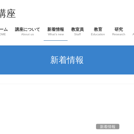
講座
ーム
講座について
新着情報
教室員
教育
研究
OME
About us
What’s new
Staff
Education
Research
新着情報
新着情報