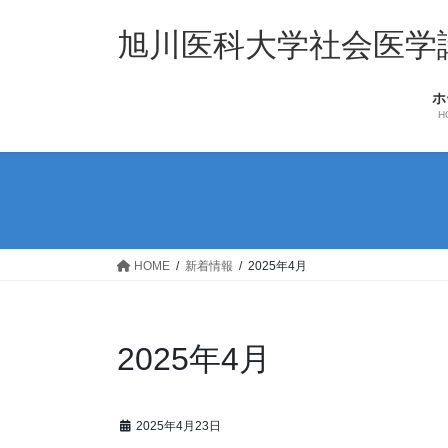
コ
ナ
ン
ビ
旭川医科大学社会医学
テ
ゲ
ン
ー
ホ
ツ
シ
H
へ
ョ
ス
ン
キ
に
ッ
移
プ
動
HOME
新着情報
2025年4月
2025年4月
2025年4月23日