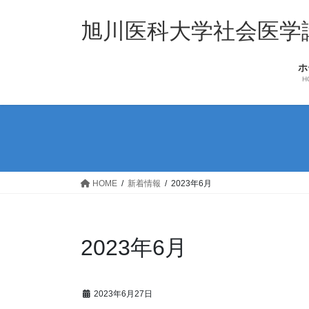
コ
ナ
ン
ビ
旭川医科大学社会医学
テ
ゲ
ン
ー
ホ
ツ
シ
H
へ
ョ
ス
ン
キ
に
ッ
移
プ
動
HOME
新着情報
2023年6月
2023年6月
2023年6月27日