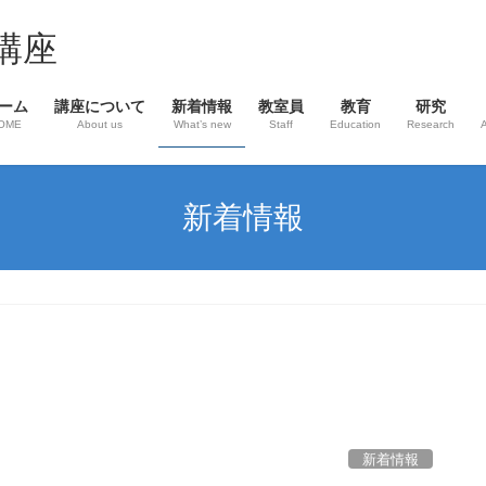
講座
ーム
講座について
新着情報
教室員
教育
研究
OME
About us
What’s new
Staff
Education
Research
新着情報
新着情報