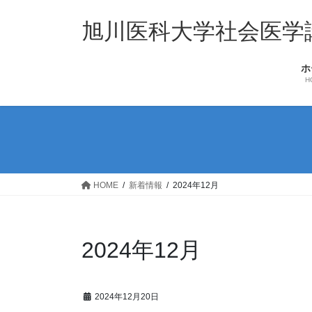
コ
ナ
ン
ビ
旭川医科大学社会医学
テ
ゲ
ン
ー
ホ
ツ
シ
H
へ
ョ
ス
ン
キ
に
ッ
移
プ
動
HOME
新着情報
2024年12月
2024年12月
2024年12月20日