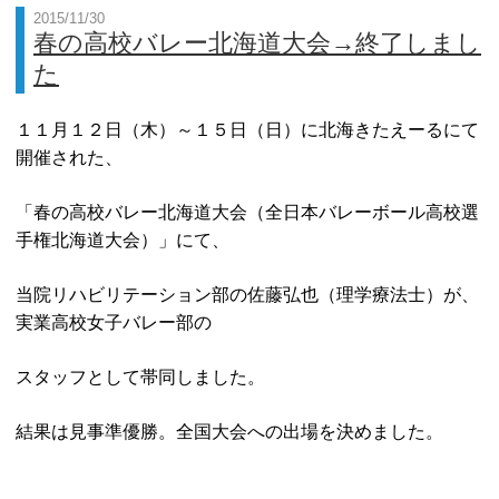
2015/11/30
嚥下造影検査
ボツリヌス療法
リンク
春の高校バレー北海道大会→終了しまし
た
BMI
電気刺激療法
１１月１２日（木）～１５日（日）に北海きたえーるにて
三次元動作解析
開催された、
業績
「春の高校バレー北海道大会（全日本バレーボール高校選
手権北海道大会）」にて、
当院リハビリテーション部の佐藤弘也（理学療法士）が、
実業高校女子バレー部の
スタッフとして帯同しました。
結果は見事準優勝。全国大会への出場を決めました。