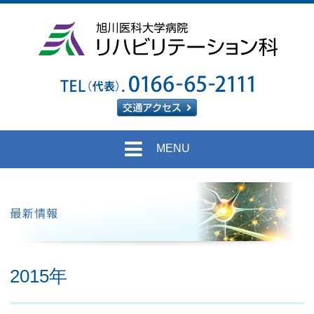
MENU
リハビリとは
ミッション
医局
リハビリの説明
教授あいさつ
教育・研修
2015年
スタッフ
診療・研究
高次脳機能評価
最新情報