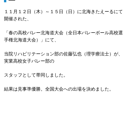
嚥下造影検査
ボツリヌス療法
リンク
１１月１２日（木）～１５日（日）に北海きたえーるにて
開催された、
BMI
電気刺激療法
「春の高校バレー北海道大会（全日本バレーボール高校選
三次元動作解析
手権北海道大会）」にて、
業績
当院リハビリテーション部の佐藤弘也（理学療法士）が、
実業高校女子バレー部の
スタッフとして帯同しました。
結果は見事準優勝。全国大会への出場を決めました。