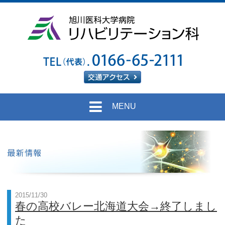
MENU
リハビリとは
ミッション
医局
リハビリの説明
教授あいさつ
教育・研修
2015/11/30
スタッフ
診療・研究
春の高校バレー北海道大会→終了しまし
た
高次脳機能評価
最新情報