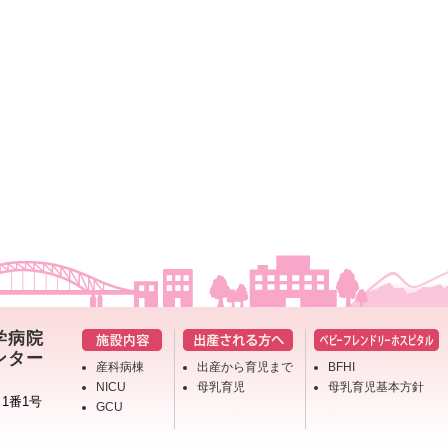
学病院
ンター
産科病棟
出産から育児まで
BFHI
NICU
母乳育児
母乳育児基本方針
1番1号
GCU