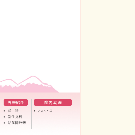
産 科
ハハトコ
新生児科
助産師外来