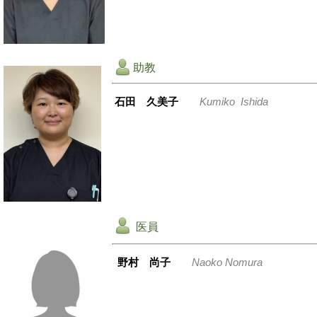
助教
石田 久美子
Kumiko Ish
ida
医員
野村 尚子
Naoko Nomura