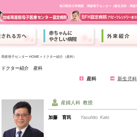
旭川医科大学病院 周産母子センター（新生児科・周産
周産母子センター HOME
> ドクター紹介（産科）
ドクター紹介 産科
産科
新生児科
産婦人科 教授
加藤 育民
Yasuhito Kato