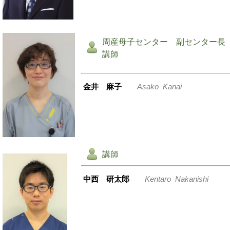
周産母子センター 副センター
講師
金井 麻子
Asako Kanai
講師
中西 研太郎
Kentaro Nakanishi