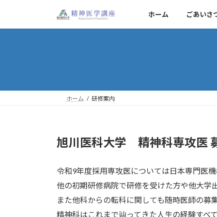
コ
ナ
ホーム
ごあいさ
ン
ビ
テ
ゲ
ン
ー
ツ
シ
へ
ョ
ス
ン
キ
に
ッ
移
ホーム
研修案内
プ
動
旭川医科大学 精神科専攻医 
令和9年度採用専攻医については日本専門医機
他の初期研修病院で研修を受けた方や他大学出
また他科からの転科に関しても随時医師の募集
精神科はこれまで辿ってきた人生の経験すべて