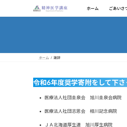
コ
ナ
ホーム
ごあいさ
ン
ビ
テ
ゲ
ン
ー
ツ
シ
へ
ョ
ス
ン
キ
に
ッ
移
ホーム
謝辞
プ
動
令和6年度奨学寄附をして下さ
医療法人社団圭泉会 旭川圭泉会病院
医療法人社団志恩会 相川記念病院
ＪＡ北海道厚生連 旭川厚生病院