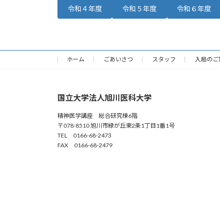
令和４年度
令和５年度
令和６年度
ホーム
ごあいさつ
スタッフ
入局のご
国立大学法人旭川医科大学
精神医学講座 総合研究棟6階
〒078-8510 旭川市緑が丘東2条1丁目1番1号
TEL 0166-68-2473
FAX 0166-68-2479