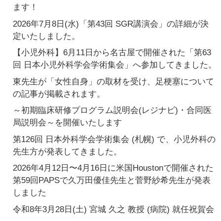
シ
ます！
2026年7月8日(水)「第43回 SGR講演会」の詳細が決
ョ
定いたしました。
ン
【小児外科】6月11日から名古屋で開催された「第63
回 日本小児外科学会学術集会」へ参加してきました。
東先生が「女性自身」の取材を受け、足梗塞について
の記事が掲載されます。
～初期臨床研修プログラム説明会(レジナビ)・合同医
局説明会～を開催いたします
第126回 日本外科学会学術集会 (札幌) で、小児外科の
先生方が発表してきました。
2026年4月12日〜4月16日に米国Houstonで開催された
第59回PAPSで久万田優佳先生と菅野紗希先生が発表
しました
令和8年3月28日(土) 宮城 久之 教授 (病院) 就任祝賀会