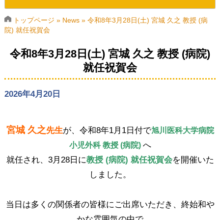
AMUSEについて
トップページ
»
News
»
令和8年3月28日(土) 宮城 久之 教授 (病
院) 就任祝賀会
活動内容
令和8年3月28日(土) 宮城 久之 教授 (病院)
就任祝賀会
初期研修医・専攻医
役員・会員
2026年4月20日
各種規程・申請書ダウンロード
宮城 久之
先生
が、令和8年1月1日付で
旭川医科大学病院
小児外科 教授 (病院)
へ
就任され、3月28日に
教授 (病院) 就任祝賀会
を開催いた
しました。
当日は多くの関係者の皆様にご出席いただき、終始和や
かな雰囲気の中で