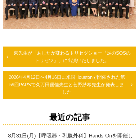
東先生が「あしたが変わるトリセツショー『足のSOSの
投
トリセツ』」に出演いたしました。
稿
2026年4月12日〜4月16日に米国Houstonで開催された第
59回PAPSで久万田優佳先生と菅野紗希先生が発表しま
ナ
した
ビ
ゲ
最近の記事
ー
8月31日(月)【呼吸器・乳腺外科】Hands Onを開催し