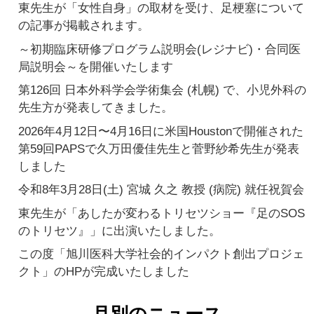
東先生が「女性自身」の取材を受け、足梗塞について
の記事が掲載されます。
～初期臨床研修プログラム説明会(レジナビ)・合同医
局説明会～を開催いたします
第126回 日本外科学会学術集会 (札幌) で、小児外科の
先生方が発表してきました。
2026年4月12日〜4月16日に米国Houstonで開催された
第59回PAPSで久万田優佳先生と菅野紗希先生が発表
しました
令和8年3月28日(土) 宮城 久之 教授 (病院) 就任祝賀会
東先生が「あしたが変わるトリセツショー『足のSOS
のトリセツ』」に出演いたしました。
この度「旭川医科大学社会的インパクト創出プロジェ
クト」のHPが完成いたしました
月別のニュース