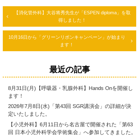
【消化管外科】大谷将秀先生が「ESPEN diploma」を取
投
得しました！
稿
10月16日から「グリーンリボンキャンペーン」が始まり
ます！
ナ
ビ
最近の記事
ゲ
ー
8月31日(月)【呼吸器・乳腺外科】Hands Onを開催し
ます！
シ
2026年7月8日(水)「第43回 SGR講演会」の詳細が決
定いたしました。
ョ
【小児外科】6月11日から名古屋で開催された「第63
ン
回 日本小児外科学会学術集会」へ参加してきました。