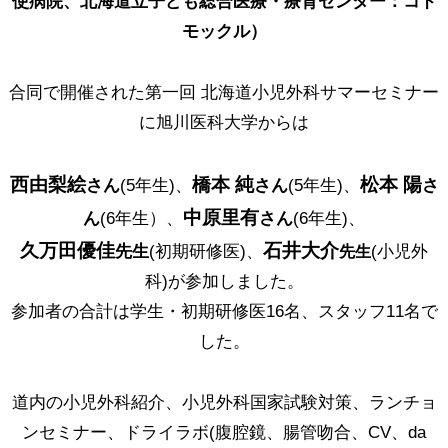
使病院、北海道立子ども総合医療・療育センター：コド
モックル）
合同で開催された第一回 北海道小児外科サマーセミナー
に旭川医科大学からは
西由梨絵
橋本 純
松本 陽
さん
(5年生)、
さん
(5年生)、
さ
中原里有
ん
(6年生）、
さん
(6年生)、
久万田優佳
石井大介
先生
(初期研修医)、
(小児外
先生
科)が参加しました。
参加者の合計は学生・初期研修医16名、スタッフ11名で
した。
道内の小児外科紹介、小児外科国家試験対策、ランチョ
ンセミナー、ドライラボ(腹腔鏡、腸管吻合、CV、da