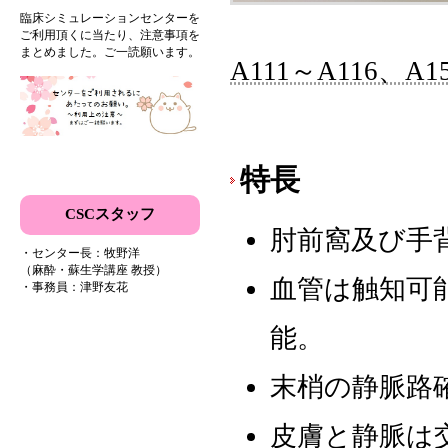
臨床シミュレーションセンターを
ご利用頂くに当たり、注意事項を
まとめました。ご一読願います。
A111～A116、A1
特長
CSCスタッフ
肘前窩及び手
・センター長：牧野洋
（麻酔・蘇生学講座 教授）
血管は触知可
・事務員：津野友花
能。
末梢の静脈路
皮膚と静脈は