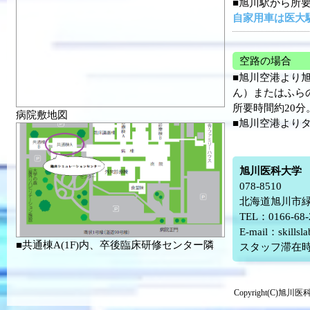
■旭川駅から所要
自家用車は医大
空路の場合
■旭川空港より
ん）またはふら
所要時間約20分
病院敷地図
■旭川空港より
旭川医科大学
078-8510
北海道旭川市緑
TEL：0166-68
E-mail：skillsl
■共通棟A(1F)内、卒後臨床研修センター隣
スタッフ滞在時間
Copyright(C