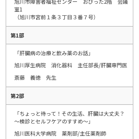
旭川市障害者福祉センター おぴった2階 会議
室1
（旭川市宮前１条３丁目３番７号）
第1部
「肝臓病の治療と飲み薬のお話」
旭川厚生病院 消化器科 主任部長/肝臓専門医
斎藤 義徳 先生
第2部
「ちょっと待って！その生活、肝臓は大丈夫？
～検診とセルフケアのすすめ～」
旭川医科大学病院 薬剤部/主任薬剤師